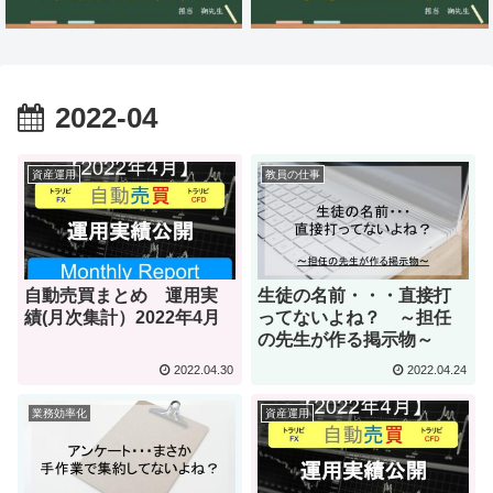
2022-04
資産運用
教員の仕事
自動売買まとめ 運用実
生徒の名前・・・直接打
績(月次集計）2022年4月
ってないよね？ ～担任
の先生が作る掲示物～
2022.04.30
2022.04.24
業務効率化
資産運用