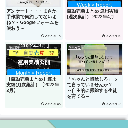
アンケート・・・まさか
自動売買まとめ 運用実績
手作業で集約してないよ
(週次集計） 2022年4月
ね？～Googleフォームを
使おう～
2022.04.15
2022.04.10
資産運用
学級経営
【自動売買まとめ】運用
「ちゃんと掃除しろ」っ
実績(月次集計）【2022年
て言っていませんか？
3月】
～自主的に掃除する生徒
を育てる～
2022.04.03
2022.04.02